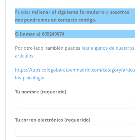
Puedes
rellenar el siguiente formulario
y
nosotros
nos pondremos en contacto contigo.
O llamar al 665249074
Por otro lado, también puedes
leer algunos de nuestros
artículos
:
https://tupsicologobaratoenmadrid.com/category/articu
los-psicologia
Tu nombre (requerido)
Tu correo electrónico (requerido)