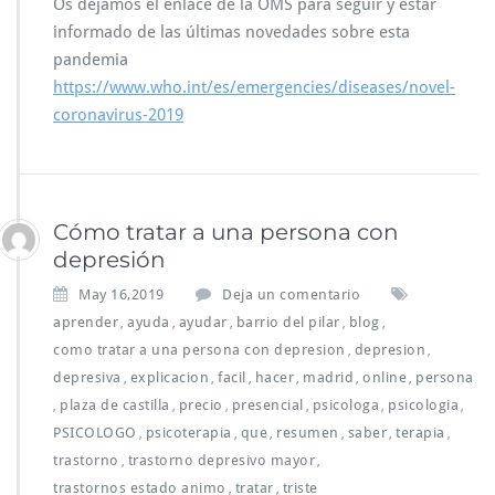
Os dejamos el enlace de la OMS para seguir y estar
informado de las últimas novedades sobre esta
pandemia
https://www.who.int/es/emergencies/diseases/novel-
coronavirus-2019
Cómo tratar a una persona con
depresión
May 16,2019
Deja un comentario
aprender
ayuda
ayudar
barrio del pilar
blog
,
,
,
,
,
como tratar a una persona con depresion
depresion
,
,
depresiva
explicacion
facil
hacer
madrid
online
persona
,
,
,
,
,
,
plaza de castilla
precio
presencial
psicologa
psicologia
,
,
,
,
,
,
PSICOLOGO
psicoterapia
que
resumen
saber
terapia
,
,
,
,
,
,
trastorno
trastorno depresivo mayor
,
,
trastornos estado animo
tratar
triste
,
,