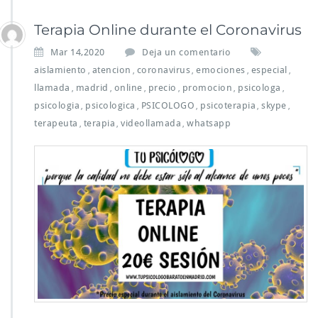
Terapia Online durante el Coronavirus
Mar 14,2020
Deja un comentario
aislamiento
atencion
coronavirus
emociones
especial
,
,
,
,
,
llamada
madrid
online
precio
promocion
psicologa
,
,
,
,
,
,
psicologia
psicologica
PSICOLOGO
psicoterapia
skype
,
,
,
,
,
terapeuta
terapia
videollamada
whatsapp
,
,
,