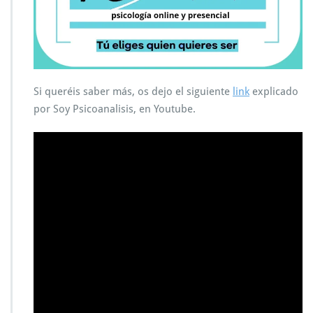
Si queréis saber más, os dejo el siguiente
link
explicado
por Soy Psicoanalisis, en Youtube.