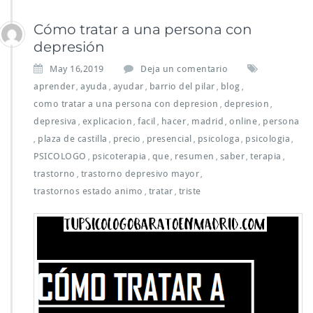
Cómo tratar a una persona con
depresión
May 16,2019
Deja un comentario
aprender
ayuda
ayudar
barrio del pilar
blog
,
,
,
,
,
como tratar a una persona con depresion
depresion
,
,
depresiva
explicacion
facil
hacer
madrid
online
persona
,
,
,
,
,
,
plaza de castilla
precio
presencial
psicologa
psicologia
,
,
,
,
,
,
PSICOLOGO
psicoterapia
que
resumen
saber
terapia
,
,
,
,
,
,
trastorno
trastorno depresivo mayor
,
,
trastornos estado animo
tratar
triste
,
,