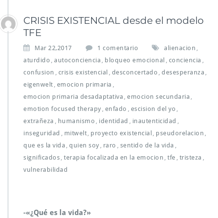
CRISIS EXISTENCIAL desde el modelo
TFE
e
Mar 22,2017
1 comentario
alienacion
,
n
aturdido
autoconciencia
bloqueo emocional
conciencia
,
,
,
,
C
confusion
crisis existencial
desconcertado
desesperanza
,
,
,
,
R
eigenwelt
emocion primaria
,
,
I
S
emocion primaria desadaptativa
emocion secundaria
,
,
I
emotion focused therapy
enfado
escision del yo
,
,
,
S
extrañeza
humanismo
identidad
inautenticidad
,
,
,
,
E
inseguridad
mitwelt
proyecto existencial
pseudorelacion
,
,
X
,
,
I
que es la vida
quien soy
raro
sentido de la vida
,
,
,
,
S
significados
terapia focalizada en la emocion
tfe
tristeza
,
,
,
,
T
vulnerabilidad
E
N
C
I
-«¿Qué es la vida?»
A