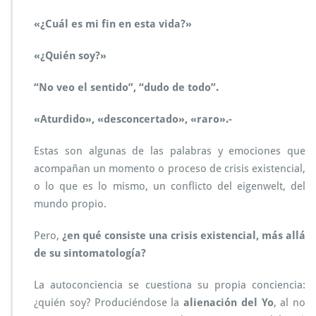
L
d
«¿Cuál es mi fin en esta vida?»
e
s
«¿Quién soy?»
d
e
“No veo el sentido”, “dudo de todo”.
e
l
«Aturdido», «desconcertado», «raro».-
m
o
d
Estas son algunas de las palabras y emociones que
e
acompañan un momento o proceso de crisis existencial,
l
o lo que es lo mismo, un conflicto del eigenwelt, del
o
mundo propio.
T
F
E
Pero,
¿en qué consiste una crisis existencial, más allá
de su sintomatología?
La autoconciencia se cuestiona su propia conciencia:
¿quién soy? Produciéndose la
alienación del Yo
, al no