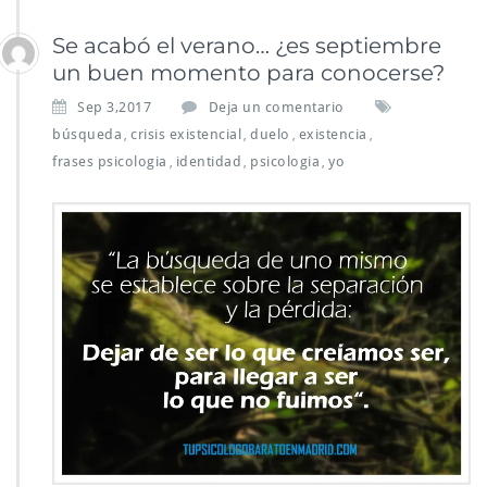
Se acabó el verano… ¿es septiembre
un buen momento para conocerse?
Sep 3,2017
Deja un comentario
búsqueda
crisis existencial
duelo
existencia
,
,
,
,
frases psicologia
identidad
psicologia
yo
,
,
,