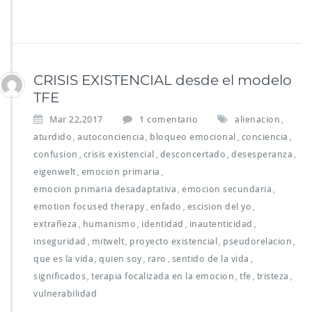
CRISIS EXISTENCIAL desde el modelo
TFE
e
Mar 22,2017
1 comentario
alienacion
,
n
aturdido
autoconciencia
bloqueo emocional
conciencia
,
,
,
,
C
confusion
crisis existencial
desconcertado
desesperanza
,
,
,
,
R
eigenwelt
emocion primaria
,
,
I
S
emocion primaria desadaptativa
emocion secundaria
,
,
I
emotion focused therapy
enfado
escision del yo
,
,
,
S
extrañeza
humanismo
identidad
inautenticidad
,
,
,
,
E
inseguridad
mitwelt
proyecto existencial
pseudorelacion
,
,
X
,
,
I
que es la vida
quien soy
raro
sentido de la vida
,
,
,
,
S
significados
terapia focalizada en la emocion
tfe
tristeza
,
,
,
,
T
vulnerabilidad
E