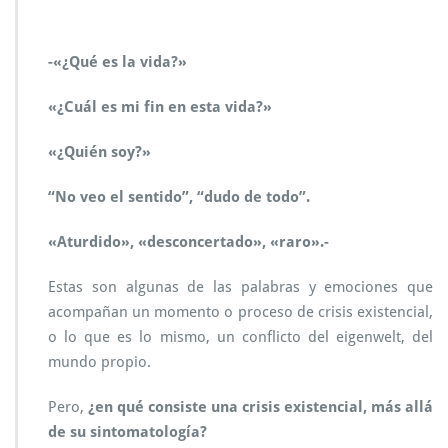
N
C
I
-«¿Qué es la vida?»
A
L
d
«¿Cuál es mi fin en esta vida?»
e
s
«¿Quién soy?»
d
e
“No veo el sentido”, “dudo de todo”.
e
l
«Aturdido», «desconcertado», «raro».-
m
o
d
Estas son algunas de las palabras y emociones que
e
acompañan un momento o proceso de crisis existencial,
l
o lo que es lo mismo, un conflicto del eigenwelt, del
o
mundo propio.
T
F
E
Pero,
¿en qué consiste una crisis existencial, más allá
de su sintomatología?