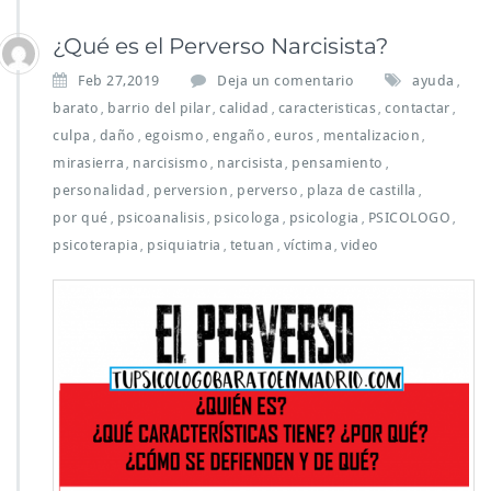
¿Qué es el Perverso Narcisista?
Feb 27,2019
Deja un comentario
ayuda
,
barato
barrio del pilar
calidad
caracteristicas
contactar
,
,
,
,
,
culpa
daño
egoismo
engaño
euros
mentalizacion
,
,
,
,
,
,
mirasierra
narcisismo
narcisista
pensamiento
,
,
,
,
personalidad
perversion
perverso
plaza de castilla
,
,
,
,
por qué
psicoanalisis
psicologa
psicologia
PSICOLOGO
,
,
,
,
,
psicoterapia
psiquiatria
tetuan
víctima
video
,
,
,
,