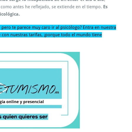
 como antes he reflejado, se extiende en el tiempo.
Es
cológica.
a
pero te parece muy caro ir al psicólogo? Entra en nuestra
 con nuestras tarifas, ¡porque todo el mundo tiene