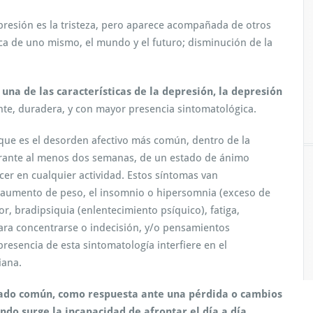
depresión es la tristeza, pero aparece acompañada de otros
a de uno mismo, el mundo y el futuro; disminución de la
y una de las características de la depresión, la depresión
nte, duradera, y con mayor presencia sintomatológica.
 que es el desorden afectivo más común, dentro de la
durante al menos dos semanas, de un estado de ánimo
cer en cualquier actividad. Estos síntomas van
 aumento de peso, el insomnio o hipersomnia (exceso de
r, bradipsiquia (enlentecimiento psíquico), fatiga,
 para concentrarse o indecisión, y/o pensamientos
resencia de esta sintomatología interfiere en el
iana.
stado común, como respuesta ante una pérdida o cambios
do surge la incapacidad de afrontar el día a día
,