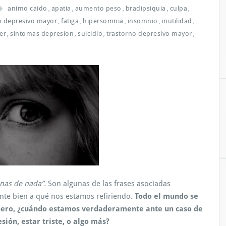
animo caido
apatia
aumento peso
bradipsiquia
culpa
,
,
,
,
,
o depresivo mayor
fatiga
hipersomnia
insomnio
inutilidad
,
,
,
,
,
er
sintomas depresion
suicidio
trastorno depresivo mayor
,
,
,
,
anas de nada”.
Son algunas de las frases asociadas
nte bien a qué nos estamos refiriendo.
Todo el mundo se
 pero, ¿cuándo estamos verdaderamente ante un caso de
ión, estar triste, o algo más?