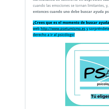
cuando las emociones se tornan limitantes, y,
entonces cuando uno debe buscar ayuda psi
¿Crees que es el momento de buscar ayud
web
http://www.psetumismo.es
y sorpréndete
derecho a ir al psicólogo!