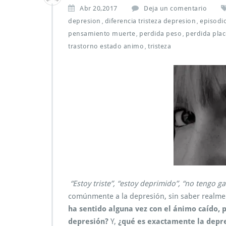
Abr 20,2017
Deja un comentario
depresion
diferencia tristeza depresion
episodi
,
,
pensamiento muerte
perdida peso
perdida plac
,
,
trastorno estado animo
tristeza
,
“
Estoy triste”, “estoy deprimido”, “no tengo g
comúnmente a la depresión, sin saber realme
ha sentido alguna vez con el ánimo caído,
depresión?
Y,
¿qué es exactamente la depres