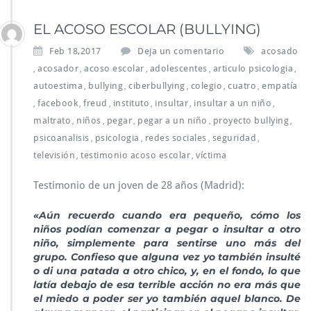
EL ACOSO ESCOLAR (BULLYING)
Feb 18,2017
Deja un comentario
acosado
acosador
acoso escolar
adolescentes
articulo psicologia
,
,
,
,
,
autoestima
bullying
ciberbullying
colegio
cuatro
empatía
,
,
,
,
,
facebook
freud
instituto
insultar
insultar a un niño
,
,
,
,
,
,
maltrato
niños
pegar
pegar a un niño
proyecto bullying
,
,
,
,
,
psicoanalisis
psicologia
redes sociales
seguridad
,
,
,
,
televisión
testimonio acoso escolar
víctima
,
,
Testimonio de un joven de 28 años (Madrid):
«Aún recuerdo cuando era pequeño, cómo los
niños podían comenzar a pegar o insultar a otro
niño, simplemente para sentirse uno más del
grupo. Confieso que alguna vez yo también insulté
o di una patada a otro chico, y, en el fondo, lo que
latía debajo de esa terrible acción no era más que
el miedo a poder ser yo también aquel blanco. De