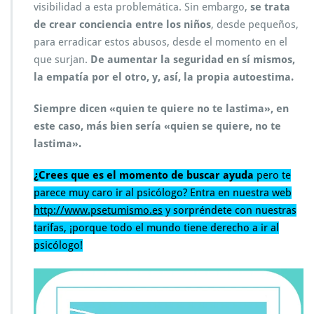
visibilidad a esta problemática. Sin embargo,
se trata
de crear conciencia entre los niños
, desde pequeños,
para erradicar estos abusos, desde el momento en el
que surjan.
De aumentar la seguridad en sí mismos,
la empatía por el otro, y, así, la propia autoestima.
Siempre dicen «quien te quiere no te lastima», en
este caso, más bien sería «quien se quiere, no te
lastima».
¿Crees que es el momento de buscar ayuda
pero te
parece muy caro ir al psicólogo? Entra en nuestra web
http://www.psetumismo.es
y sorpréndete con nuestras
tarifas, ¡porque todo el mundo tiene derecho a ir al
psicólogo!