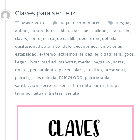
Claves para ser feliz
May 6,2019
Deja un comentario
alegria
,
animo
barato
barrio
bienestar
caer
calidad
chamartin
,
,
,
,
,
,
,
claves
como
cuzco
de castilla
decepcion
del pilar
,
,
,
,
,
,
desilusion
dicotomico
dolor
economico
emociones
,
,
,
,
,
estabilidad
extremo
extremos
felices
felicidad
feliz
goce
,
,
,
,
,
,
,
llegar
llorar
madrid
malestar
medio
negativo
norte
,
,
,
,
,
,
,
online
pensamiento
placer
plaza
positivo
presencial
,
,
,
,
,
,
psicologa
psicologia
PSICOLOGO
psicoterapia
,
,
,
,
satisfaccion
secretos
ser
sufrimiento
sufrir
terapia
,
,
,
,
,
,
termino
tetuan
tristeza
ventilla
,
,
,